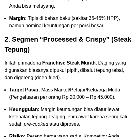
Anda bisa melayang.
Margin:
Tipis di bahan baku (sekitar 35-45% HPP),
namun nominal keuntungan per porsi besar.
2. Segmen “Processed & Crispy” (Steak
Tepung)
Inilah primadona
Franchise Steak Murah
. Daging yang
digunakan biasanya dipukul pipih, dibalut tepung tebal,
dan digoreng (deep-fried).
Target Pasar:
Mass Market/Pelajar/Keluarga Muda
(Pengeluaran per orang Rp 20.000 – Rp 45.000).
Keunggulan:
Margin keuntungan bisa diatur lewat
ketebalan tepung. Daging lebih awet karena seringkali
sudah
pre-cooked
atau diproses.
Risiko:
Perang harga yang sadis. Kompetitor Anda