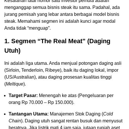
Kesalahan fatal nomor satu investor pemula adalah
menganggap semua bisnis steak itu sama. Padahal, ada
jurang pemisah yang lebar antara berbagai model bisnis
steak. Memahami segmen ini adalah kunci agar modal
Anda tidak “menguap”.
1. Segmen “The Real Meat” (Daging
Utuh)
Ini adalah liga utama. Anda menjual potongan daging asli
(Sirloin, Tenderloin, Ribeye), baik itu daging lokal, impor
(US/Australian), atau daging prosesan kualitas tinggi
(
Meltique
).
Target Pasar:
Menengah ke atas (Pengeluaran per
orang Rp 70.000 – Rp 150.000).
Tantangan Utama:
Manajemen Stok Daging (
Cold
Chain
). Daging utuh sangat rentan busuk dan menyusut
beratnya. Jika listrik mati 4 jam saja, jutaan rupiah aset