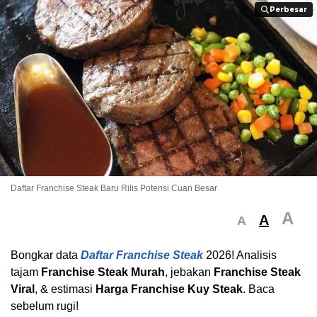
Perbesar
Perbesar
Daftar Franchise Steak Baru Rilis Potensi Cuan Besar
A
A
A
Bongkar data
Daftar Franchise Steak
2026! Analisis
tajam
Franchise Steak Murah
, jebakan
Franchise Steak
Viral
, & estimasi
Harga Franchise Kuy Steak
. Baca
sebelum rugi!