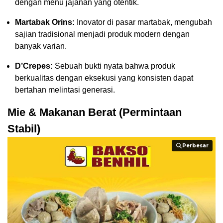
dengan menu jajanan yang otentik.
Martabak Orins:
Inovator di pasar martabak, mengubah
sajian tradisional menjadi produk modern dengan
banyak varian.
D’Crepes:
Sebuah bukti nyata bahwa produk
berkualitas dengan eksekusi yang konsisten dapat
bertahan melintasi generasi.
Mie & Makanan Berat (Permintaan
Stabil)
Perbesar
Perbesar