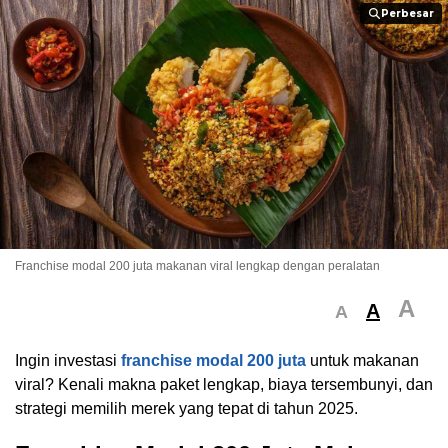
Perbesar
Perbesar
Franchise modal 200 juta makanan viral lengkap dengan peralatan
A
A
A
Ingin investasi
franchise modal 200 juta
untuk makanan
viral? Kenali makna paket lengkap, biaya tersembunyi, dan
strategi memilih merek yang tepat di tahun 2025.