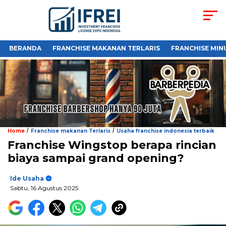
BERANDA
FRANCHISE MAKANAN TERLARIS
FRANCHISE MIN
/
/
Home
Franchise makanan Terlaris
Usaha franchise indonesia terbaik
Franchise Wingstop berapa rincian
biaya sampai grand opening?
Ide Usaha
Sabtu, 16 Agustus 2025