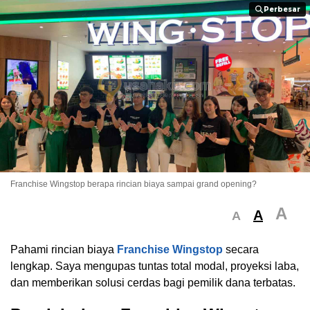
Perbesar
Perbesar
Franchise Wingstop berapa rincian biaya sampai grand opening?
A
A
A
Pahami rincian biaya
Franchise Wingstop
secara
lengkap. Saya mengupas tuntas total modal, proyeksi laba,
dan memberikan solusi cerdas bagi pemilik dana terbatas.