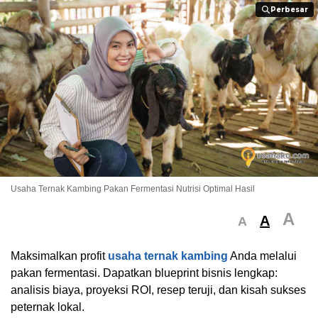
Perbesar
Perbesar
Usaha Ternak Kambing Pakan Fermentasi Nutrisi Optimal Hasil
A
A
A
Maksimalkan profit
usaha ternak kambing
Anda melalui
pakan fermentasi. Dapatkan blueprint bisnis lengkap:
analisis biaya, proyeksi ROI, resep teruji, dan kisah sukses
peternak lokal.