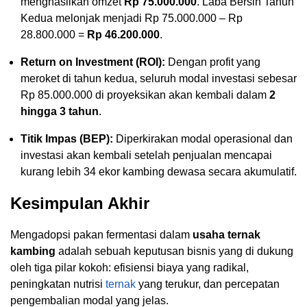
menghasilkan omzet
Rp 75.000.000
. Laba Bersih Tahun
Kedua melonjak menjadi Rp 75.000.000 – Rp
28.800.000 =
Rp 46.200.000
.
Return on Investment (ROI):
Dengan profit yang
meroket di tahun kedua, seluruh modal investasi sebesar
Rp 85.000.000 di proyeksikan akan kembali dalam
2
hingga 3 tahun
.
Titik Impas (BEP):
Diperkirakan modal operasional dan
investasi akan kembali setelah penjualan mencapai
kurang lebih 34 ekor kambing dewasa secara akumulatif.
Kesimpulan Akhir
Mengadopsi pakan fermentasi dalam
usaha ternak
kambing
adalah sebuah keputusan bisnis yang di dukung
oleh tiga pilar kokoh: efisiensi biaya yang radikal,
peningkatan nutrisi
ternak
yang terukur, dan percepatan
pengembalian modal yang jelas.