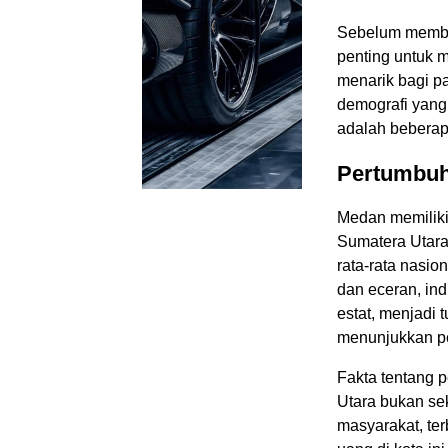
Sebelum memba
penting untuk 
menarik bagi pa
demografi yang
adalah beberapa
Pertumbuh
Medan memiliki 
Sumatera Utara
rata-rata nasio
dan eceran, ind
estat, menjadi 
menunjukkan pen
Fakta tentang 
Utara bukan se
masyarakat, ter