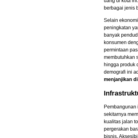
uang di kota in
berbagai jenis b
Selain ekonomi
peningkatan yan
banyak pendudu
konsumen deng
permintaan pas
membutuhkan se
hingga produk d
demografi ini 
menjanjikan d
Infrastruk
Pembangunan in
sekitarnya mem
kualitas jalan 
pergerakan bar
bisnis. Aksesi