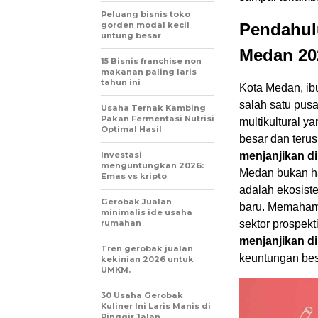
Peluang bisnis toko
gorden modal kecil
Pendahul
untung besar
Medan 20
15 Bisnis franchise non
makanan paling laris
tahun ini
Kota Medan, ibu
salah satu pusa
Usaha Ternak Kambing
Pakan Fermentasi Nutrisi
multikultural 
Optimal Hasil
besar dan teru
Investasi
menjanjikan d
menguntungkan 2026:
Medan bukan ha
Emas vs kripto
adalah ekosist
Gerobak Jualan
baru. Memahami
minimalis ide usaha
rumahan
sektor prospekt
menjanjikan d
Tren gerobak jualan
keuntungan bes
kekinian 2026 untuk
UMKM.
30 Usaha Gerobak
Kuliner Ini Laris Manis di
Pinggir Jalan