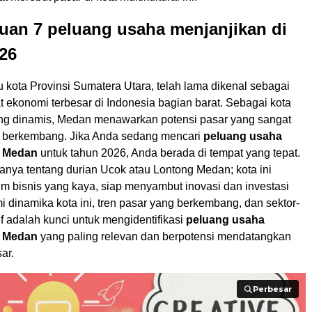
uan 7 peluang usaha menjanjikan di
26
 kota Provinsi Sumatera Utara, telah lama dikenal sebagai
t ekonomi terbesar di Indonesia bagian barat. Sebagai kota
yang dinamis, Medan menawarkan potensi pasar yang sangat
s berkembang. Jika Anda sedang mencari
peluang usaha
i Medan
untuk tahun 2026, Anda berada di tempat yang tepat.
nya tentang durian Ucok atau Lontong Medan; kota ini
em bisnis yang kaya, siap menyambut inovasi dan investasi
 dinamika kota ini, tren pasar yang berkembang, dan sektor-
if adalah kunci untuk mengidentifikasi
peluang usaha
i Medan
yang paling relevan dan berpotensi mendatangkan
ar.
Perbesar
Perbesar