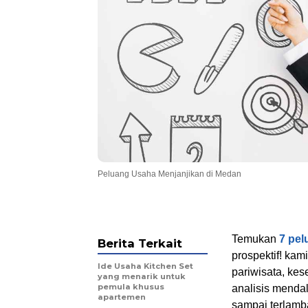
Peluang Usaha Menjanjikan di Medan
Temukan
7 pel
Berita Terkait
prospektif! kam
Ide Usaha Kitchen Set
pariwisata, kese
yang menarik untuk
pemula khusus
analisis mend
apartemen
sampai terlambat