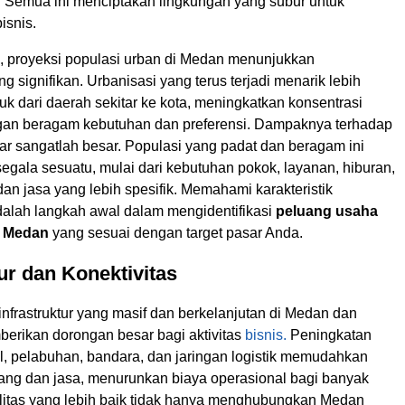
i. Semua ini menciptakan lingkungan yang subur untuk
isnis.
, proyeksi populasi urban di Medan menunjukkan
g signifikan. Urbanisasi yang terus terjadi menarik lebih
k dari daerah sekitar ke kota, meningkatkan konsentrasi
an beragam kebutuhan dan preferensi. Dampaknya terhadap
ar sangatlah besar. Populasi yang padat dan beragam ini
gala sesuatu, mulai dari kebutuhan pokok, layanan, hiburan,
an jasa yang lebih spesifik. Memahami karakteristik
adalah langkah awal dalam mengidentifikasi
peluang usaha
i Medan
yang sesuai dengan target pasar Anda.
tur dan Konektivitas
frastruktur yang masif dan berkelanjutan di Medan dan
berikan dorongan besar bagi aktivitas
bisnis.
Peningkatan
tol, pelabuhan, bandara, dan jaringan logistik memudahkan
ang dan jasa, menurunkan biaya operasional bagi banyak
bilitas yang lebih baik tidak hanya menghubungkan Medan