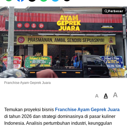
Perbesar
Perbesar
Franchise Ayam Geprek Juara
A
A
A
Temukan proyeksi bisnis
Franchise Ayam Geprek Juara
di tahun 2026 dan strategi dominasinya di pasar kuliner
Indonesia. Analisis pertumbuhan industri, keunggulan