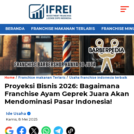
BERANDA
FRANCHISE MAKANAN TERLARIS
FRANCHISE MIN
/
/
Home
Franchise makanan Terlaris
Usaha franchise indonesia terbaik
Proyeksi Bisnis 2026: Bagaimana
Franchise Ayam Geprek Juara Akan
Mendominasi Pasar Indonesia!
Ide Usaha
Kamis, 8 Mei 2025