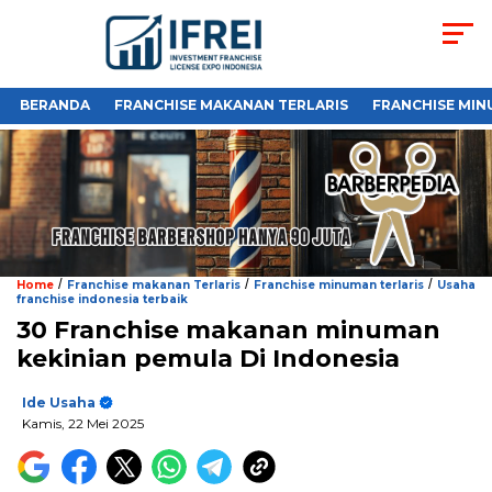
BERANDA
FRANCHISE MAKANAN TERLARIS
FRANCHISE MIN
/
/
/
Home
Franchise makanan Terlaris
Franchise minuman terlaris
Usaha
franchise indonesia terbaik
30 Franchise makanan minuman
kekinian pemula Di Indonesia
Ide Usaha
Kamis, 22 Mei 2025