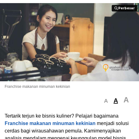
Perbesar
Perbesar
Franchise makanan minuman kekinian
A
A
A
Tertarik terjun ke bisnis kuliner? Pelajari bagaimana
Franchise makanan minuman kekinian
menjadi solusi
cerdas bagi wirausahawan pemula. Kamimenyajikan
analisis mendalam mengenai keunggulan model bisnis