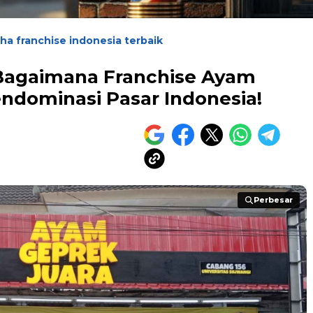
ha franchise indonesia terbaik
: Bagaimana Franchise Ayam
ndominasi Pasar Indonesia!
Perbesar
Perbesar