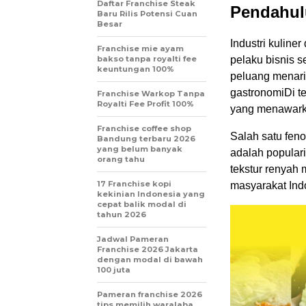
Daftar Franchise Steak
Pendahul
Baru Rilis Potensi Cuan
Besar
Industri kuline
Franchise mie ayam
bakso tanpa royalti fee
pelaku bisnis 
keuntungan 100%
peluang menari
gastronomiDi t
Franchise Warkop Tanpa
Royalti Fee Profit 100%
yang menawarka
Franchise coffee shop
Salah satu fen
Bandung terbaru 2026
yang belum banyak
adalah popular
orang tahu
tekstur renyah
17 Franchise kopi
masyarakat Ind
kekinian Indonesia yang
cepat balik modal di
tahun 2026
Jadwal Pameran
Franchise 2026 Jakarta
dengan modal di bawah
100 juta
Pameran franchise 2026
tips memilih waralaba