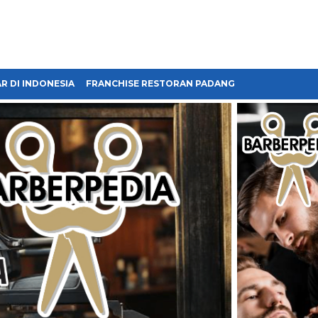
R DI INDONESIA
FRANCHISE RESTORAN PADANG
FRANCHISE BA