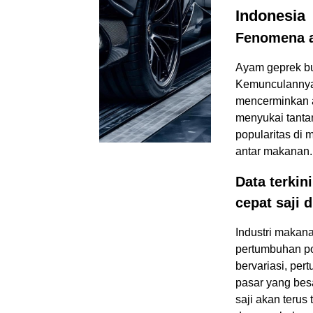
Indonesia
Fenomena a
Ayam geprek b
Kemunculannya 
mencerminkan a
menyukai tantan
popularitas di
antar makanan.
Data terki
cepat saji d
Industri makana
pertumbuhan pos
bervariasi, pe
pasar yang bes
saji akan teru