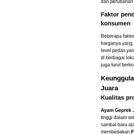
dan perubahan 
Faktor pen
konsumen
Beberapa fakto
harganya yang t
level pedas yan
di berbagai lok
juga turut berk
Keunggula
Juara
Kualitas pr
Ayam Geprek 
tinggi dalam set
sambal baru at
membedakan
F