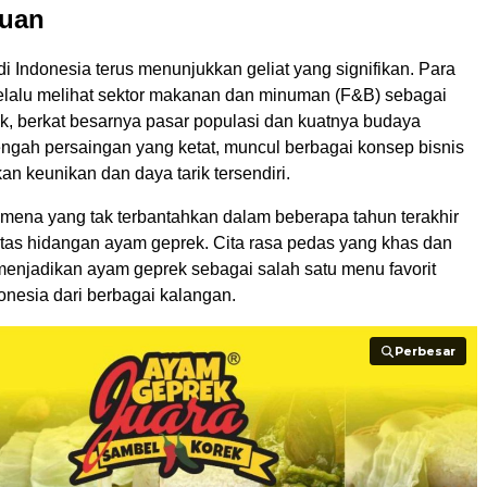
uan
r di Indonesia terus menunjukkan geliat yang signifikan. Para
selalu melihat sektor makanan dan minuman (F&B) sebagai
k, berkat besarnya pasar populasi dan kuatnya budaya
engah persaingan yang ketat, muncul berbagai konsep bisnis
n keunikan dan daya tarik tersendiri.
omena yang tak terbantahkan dalam beberapa tahun terakhir
itas hidangan ayam geprek. Cita rasa pedas yang khas dan
 menjadikan ayam geprek sebagai salah satu menu favorit
onesia dari berbagai kalangan.
Perbesar
Perbesar