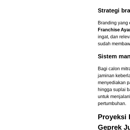
Strategi br
Branding yang e
Franchise Aya
ingat, dan rel
sudah membawa a
Sistem man
Bagi calon mitr
jaminan keberl
menyediakan p
hingga suplai b
untuk menjalank
pertumbuhan.
Proyeksi 
Geprek J