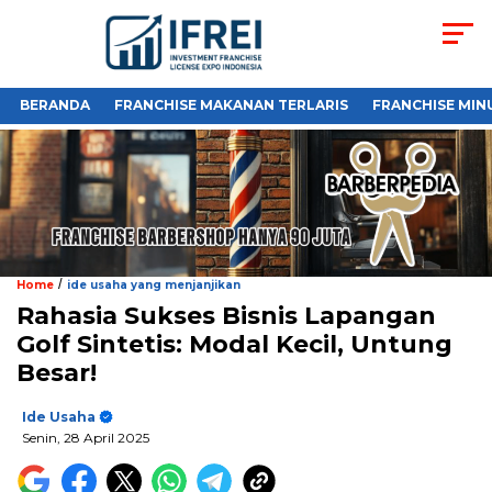
BERANDA
FRANCHISE MAKANAN TERLARIS
FRANCHISE MIN
/
Home
ide usaha yang menjanjikan
Rahasia Sukses Bisnis Lapangan
Golf Sintetis: Modal Kecil, Untung
Besar!
Ide Usaha
Senin, 28 April 2025