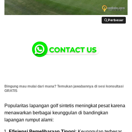
Perbesar
Perbesar
Bingung mau mulai dari mana? Temukan jawabannya di sesi konsultasi
GRATIS
Popularitas lapangan golf sintetis meningkat pesat karena
menawarkan berbagai keunggulan di bandingkan
lapangan rumput alami:
Efisiensi Pemeliharaan Tinggi:
Keunggulan terbesar