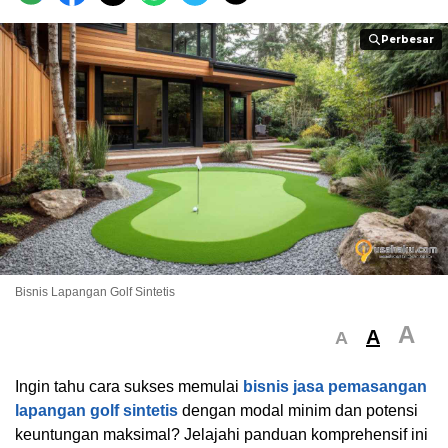
Perbesar
Perbesar
Bisnis Lapangan Golf Sintetis
A
A
A
Ingin tahu cara sukses memulai
bisnis jasa pemasangan
lapangan golf sintetis
dengan modal minim dan potensi
keuntungan maksimal? Jelajahi panduan komprehensif ini