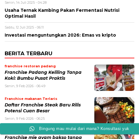
Senin, 14 Juli 2025 - 04:28
Usaha Ternak Kambing Pakan Fermentasi Nutrisi
Optimal Hasil
Sabtu, 12 Juli 2025 - 06:11
Investasi menguntungkan 2026: Emas vs kripto
BERITA TERBARU
franchise restoran padang
Franchise Padang Keliling Tanpa
Koki: Bumbu Pusat Praktis
Senin, 9 Feb 2026 - 06:49
Franchise makanan Terlaris
Daftar Franchise Steak Baru Rilis
Potensi Cuan Besar
Senin, 9 Feb 2026 - 06:25
Bingung mau mulai dari mana? Konsultasi yuk
Franchise makanan Terlaris
Franchise mie ayam bakso tanpa