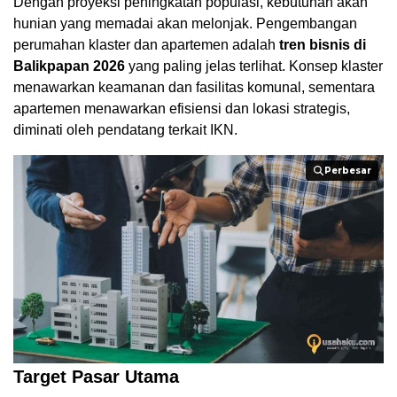
Dengan proyeksi peningkatan populasi, kebutuhan akan
hunian yang memadai akan melonjak. Pengembangan
perumahan klaster dan apartemen adalah
tren bisnis di
Balikpapan 2026
yang paling jelas terlihat. Konsep klaster
menawarkan keamanan dan fasilitas komunal, sementara
apartemen menawarkan efisiensi dan lokasi strategis,
diminati oleh pendatang terkait IKN.
Perbesar
Perbesar
Target Pasar Utama