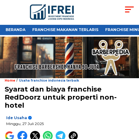
BERANDA
FRANCHISE MAKANAN TERLARIS
FRANCHISE MIN
/
Home
Usaha franchise indonesia terbaik
Syarat dan biaya franchise
RedDoorz untuk properti non-
hotel
Ide Usaha
Minggu, 27 Juli 2025