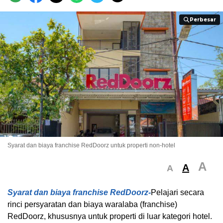
Perbesar
Perbesar
Syarat dan biaya franchise RedDoorz untuk properti non-hotel
A
A
A
Syarat dan biaya franchise RedDoorz-
Pelajari secara
rinci persyaratan dan biaya waralaba (franchise)
RedDoorz, khususnya untuk properti di luar kategori hotel.