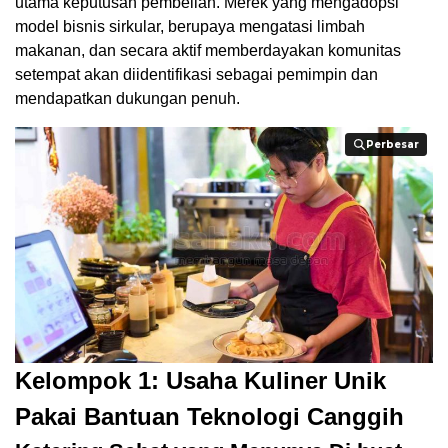
utama keputusan pembelian. Merek yang mengadopsi
model bisnis sirkular, berupaya mengatasi limbah
makanan, dan secara aktif memberdayakan komunitas
setempat akan diidentifikasi sebagai pemimpin dan
mendapatkan dukungan penuh.
Perbesar
Perbesar
Kelompok 1: Usaha Kuliner Unik
Pakai Bantuan Teknologi Canggih