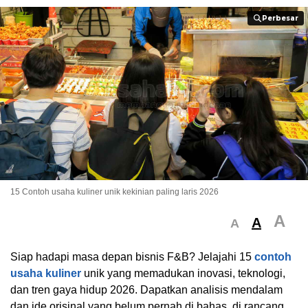
Perbesar
Perbesar
15 Contoh usaha kuliner unik kekinian paling laris 2026
A
A
A
Siap hadapi masa depan bisnis F&B? Jelajahi 15
contoh
usaha kuliner
unik yang memadukan inovasi, teknologi,
dan tren gaya hidup 2026. Dapatkan analisis mendalam
dan ide orisinal yang belum pernah di bahas, di rancang