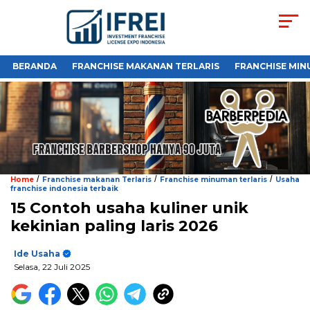
BERANDA
FRANCHISE MAKANAN TERLARIS
FRANCHISE MIN
/
/
/
Home
Franchise makanan Terlaris
Franchise minuman terlaris
Usaha
franchise indonesia terbaik
15 Contoh usaha kuliner unik
kekinian paling laris 2026
Ide Usaha
Selasa, 22 Juli 2025