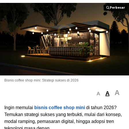
Perbesar
Perbesar
Bisnis coffee shop mini: Strategi sukses di 2026
A
A
A
Ingin memulai
bisnis coffee shop mini
di tahun 2026?
Temukan strategi sukses yang terbukti, mulai dari konsep,
modal ramping, pemasaran digital, hingga adopsi tren
teknologi masa depan.