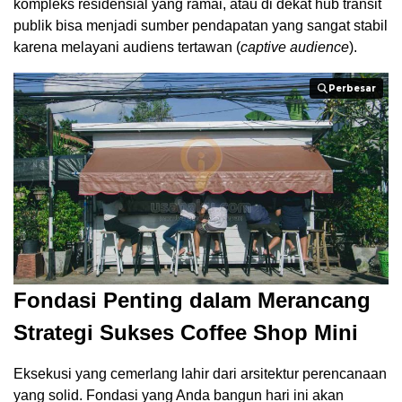
kompleks residensial yang ramai, atau di dekat hub transit
publik bisa menjadi sumber pendapatan yang sangat stabil
karena melayani audiens tertawan (
captive audience
).
Perbesar
Perbesar
Fondasi Penting dalam Merancang
Strategi Sukses Coffee Shop Mini
Eksekusi yang cemerlang lahir dari arsitektur perencanaan
yang solid. Fondasi yang Anda bangun hari ini akan