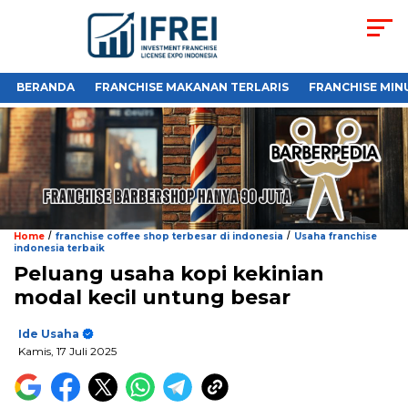
BERANDA
FRANCHISE MAKANAN TERLARIS
FRANCHISE MIN
/
/
Home
franchise coffee shop terbesar di indonesia
Usaha franchise
indonesia terbaik
Peluang usaha kopi kekinian
modal kecil untung besar
Ide Usaha
Kamis, 17 Juli 2025