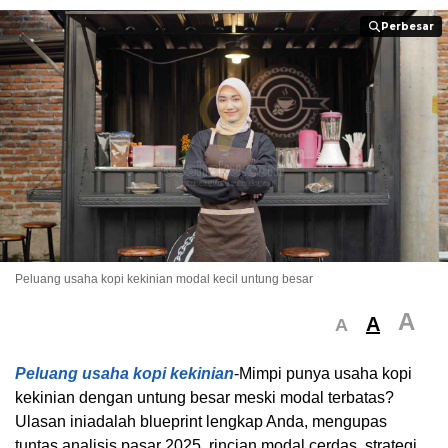
Perbesar
Perbesar
Peluang usaha kopi kekinian modal kecil untung besar
A
A
A
Peluang usaha kopi kekinian
-Mimpi punya usaha kopi
kekinian dengan untung besar meski modal terbatas?
Ulasan iniadalah blueprint lengkap Anda, mengupas
tuntas analisis pasar 2025, rincian modal cerdas, strategi