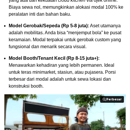
yang ada dan kekuatan
cloud kitchen
via ojek online.
Biaya sewa nol, memungkinkan alokasi modal 100% ke
peralatan inti dan bahan baku.
Model Gerobak/Sepeda (Rp 5-8 juta):
Aset utamanya
adalah mobilitas. Anda bisa “menjemput bola” ke pusat
keramaian. Modal terpakai untuk gerobak custom yang
fungsional dan menarik secara visual.
Model Booth/Tenant Kecil (Rp 8-15 juta+):
Menawarkan kehadiran yang lebih permanen. Ideal
untuk teras minimarket, stasiun, atau pujasera. Porsi
terbesar dari modal adalah untuk sewa lokasi dan
konstruksi booth.
Perbesar
Perbesar