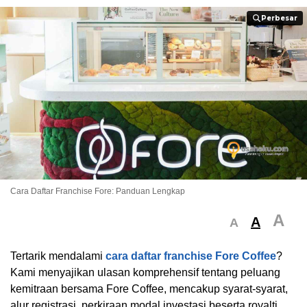
Perbesar
Perbesar
Cara Daftar Franchise Fore: Panduan Lengkap
A
A
A
Tertarik mendalami
cara daftar franchise Fore Coffee
?
Kami menyajikan ulasan komprehensif tentang peluang
kemitraan bersama Fore Coffee, mencakup syarat-syarat,
alur registrasi, perkiraan modal investasi beserta royalti,