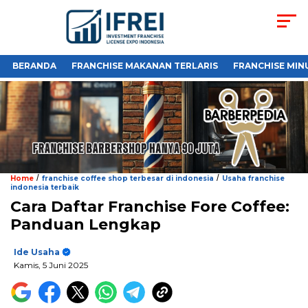
BERANDA
FRANCHISE MAKANAN TERLARIS
FRANCHISE MIN
/
/
Home
franchise coffee shop terbesar di indonesia
Usaha franchise
indonesia terbaik
Cara Daftar Franchise Fore Coffee:
Panduan Lengkap
Ide Usaha
Kamis, 5 Juni 2025