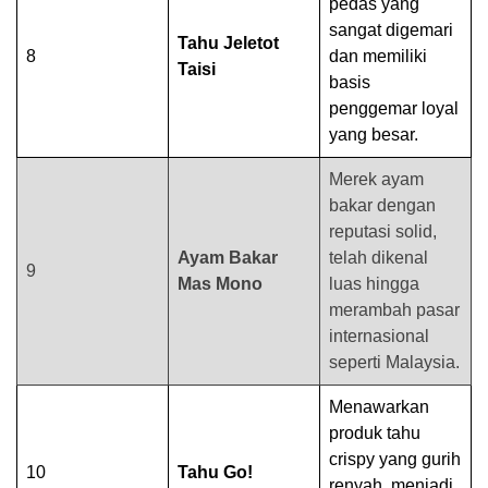
pedas yang
sangat digemari
Tahu Jeletot
8
dan memiliki
Taisi
basis
penggemar loyal
yang besar.
Merek ayam
bakar dengan
reputasi solid,
Ayam Bakar
telah dikenal
9
Mas Mono
luas hingga
merambah pasar
internasional
seperti Malaysia.
Menawarkan
produk tahu
crispy yang gurih
10
Tahu Go!
renyah, menjadi