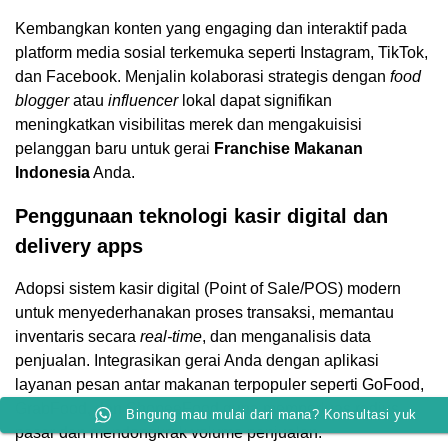
Kembangkan konten yang engaging dan interaktif pada
platform media sosial terkemuka seperti Instagram, TikTok,
dan Facebook. Menjalin kolaborasi strategis dengan
food
blogger
atau
influencer
lokal dapat signifikan
meningkatkan visibilitas merek dan mengakuisisi
pelanggan baru untuk gerai
Franchise Makanan
Indonesia
Anda.
Penggunaan teknologi kasir digital dan
delivery apps
Adopsi sistem kasir digital (Point of Sale/POS) modern
untuk menyederhanakan proses transaksi, memantau
inventaris secara
real-time
, dan menganalisis data
penjualan. Integrasikan gerai Anda dengan aplikasi
layanan pesan antar makanan terpopuler seperti GoFood,
GrabFood, dan ShopeeFood guna memperluas radius
Bingung mau mulai dari mana? Konsultasi yuk
pasar dan mendongkrak volume penjualan.