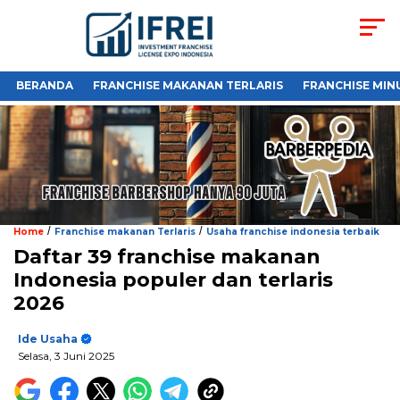
BERANDA
FRANCHISE MAKANAN TERLARIS
FRANCHISE MIN
/
/
Home
Franchise makanan Terlaris
Usaha franchise indonesia terbaik
Daftar 39 franchise makanan
Indonesia populer dan terlaris
2026
Ide Usaha
Selasa, 3 Juni 2025