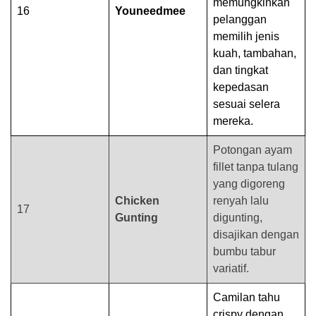
memungkinkan
16
Youneedmee
pelanggan
memilih jenis
kuah, tambahan,
dan tingkat
kepedasan
sesuai selera
mereka.
Potongan ayam
fillet tanpa tulang
yang digoreng
Chicken
renyah lalu
17
Gunting
digunting,
disajikan dengan
bumbu tabur
variatif.
Camilan tahu
crispy dengan