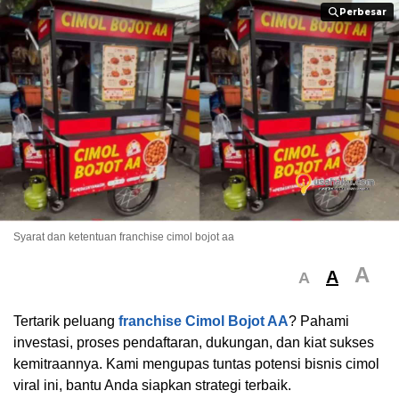
Perbesar
Perbesar
Syarat dan ketentuan franchise cimol bojot aa
A
A
A
Tertarik peluang
franchise Cimol Bojot AA
? Pahami
investasi, proses pendaftaran, dukungan, dan kiat sukses
kemitraannya. Kami mengupas tuntas potensi bisnis cimol
viral ini, bantu Anda siapkan strategi terbaik.