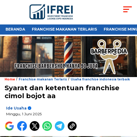
BERANDA
FRANCHISE MAKANAN TERLARIS
FRANCHISE MIN
/
/
Home
Franchise makanan Terlaris
Usaha franchise indonesia terbaik
Syarat dan ketentuan franchise
cimol bojot aa
Ide Usaha
Minggu, 1 Juni 2025