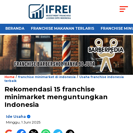
BERANDA
FRANCHISE MAKANAN TERLARIS
FRANCHISE MIN
/
/
Home
franchise minimarket di indonesia
Usaha franchise indonesia
terbaik
Rekomendasi 15 franchise
minimarket menguntungkan
Indonesia
Ide Usaha
Minggu, 1 Juni 2025