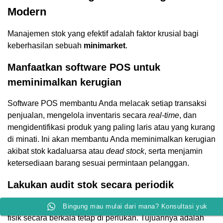
Modern
Manajemen stok yang efektif adalah faktor krusial bagi
keberhasilan sebuah
minimarket
.
Manfaatkan software POS untuk
meminimalkan kerugian
Software POS membantu Anda melacak setiap transaksi
penjualan, mengelola inventaris secara
real-time
, dan
mengidentifikasi produk yang paling laris atau yang kurang
di minati. Ini akan membantu Anda meminimalkan kerugian
akibat stok kadaluarsa atau
dead stock
, serta menjamin
ketersediaan barang sesuai permintaan pelanggan.
Lakukan audit stok secara periodik
Meskipun sudah mengandalkan sistem digital, audit stok
Bingung mau mulai dari mana? Konsultasi yuk
fisik secara berkala tetap di perlukan. Tujuannya adalah