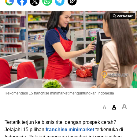
Perbesar
Perbesar
Rekomendasi 15 franchise minimarket menguntungkan Indonesia
A
A
A
Tertarik terjun ke bisnis ritel dengan prospek cerah?
Jelajahi 15 pilihan
franchise minimarket
terkemuka di
Indonesia. Pelajari mengapa investasi ini menjanjikan,