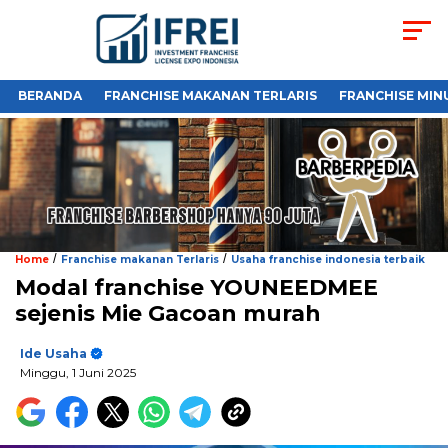
BERANDA
FRANCHISE MAKANAN TERLARIS
FRANCHISE MIN
/
/
Home
Franchise makanan Terlaris
Usaha franchise indonesia terbaik
Modal franchise YOUNEEDMEE
sejenis Mie Gacoan murah
Ide Usaha
Minggu, 1 Juni 2025