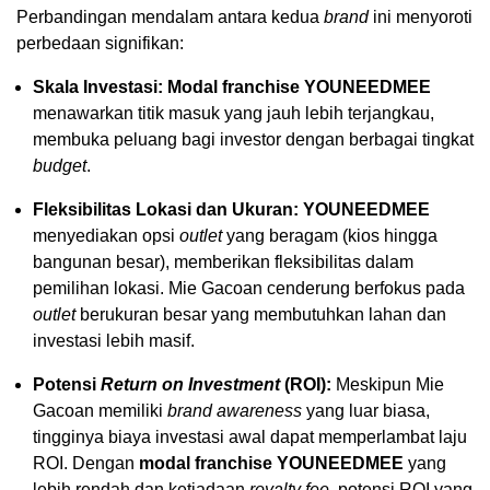
Perbandingan mendalam antara kedua
brand
ini menyoroti
perbedaan signifikan:
Skala Investasi:
Modal franchise YOUNEEDMEE
menawarkan titik masuk yang jauh lebih terjangkau,
membuka peluang bagi investor dengan berbagai tingkat
budget
.
Fleksibilitas Lokasi dan Ukuran:
YOUNEEDMEE
menyediakan opsi
outlet
yang beragam (kios hingga
bangunan besar), memberikan fleksibilitas dalam
pemilihan lokasi. Mie Gacoan cenderung berfokus pada
outlet
berukuran besar yang membutuhkan lahan dan
investasi lebih masif.
Potensi
Return on Investment
(ROI):
Meskipun Mie
Gacoan memiliki
brand awareness
yang luar biasa,
tingginya biaya investasi awal dapat memperlambat laju
ROI. Dengan
modal franchise YOUNEEDMEE
yang
lebih rendah dan ketiadaan
royalty fee
, potensi ROI yang