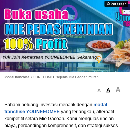
Perbesar
Perbesar
Modal franchise YOUNEEDMEE sejenis Mie Gacoan murah
A
A
A
Pahami peluang investasi menarik dengan
modal
franchise YOUNEEDMEE
yang terjangkau, alternatif
kompetitif setara Mie Gacoan. Kami mengulas rincian
biaya, perbandingan komprehensif, dan strategi sukses