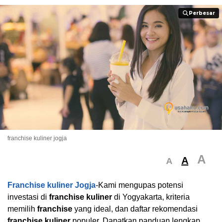
Perbesar
Perbesar
franchise kuliner jogja
A
A
A
Franchise kuliner Jogja
-Kami mengupas potensi
investasi di
franchise kuliner
di Yogyakarta, kriteria
memilih
franchise
yang ideal, dan daftar rekomendasi
franchise kuliner
populer. Dapatkan panduan lengkap