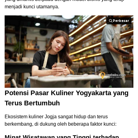
menjadi kunci utamanya.
Perbesar
Perbesar
Potensi Pasar Kuliner Yogyakarta yang
Terus Bertumbuh
Ekosistem kuliner Jogja sangat hidup dan terus
berkembang, di dukung oleh beberapa faktor kunci:
Minat Wisatawan yang Tinggi terhadap