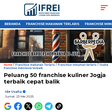
BERANDA
FRANCHISE MAKANAN TERLARIS
FRANCHISE MIN
/
/
/
Home
Franchise makanan Terlaris
Franchise minuman terlaris
Usaha
franchise indonesia terbaik
Peluang 50 franchise kuliner Jogja
terbaik cepat balik
Ide Usaha
Jumat, 23 Mei 2025