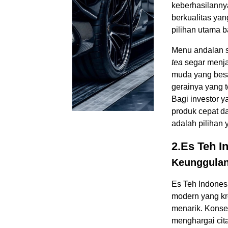
keberhasilanny
berkualitas ya
pilihan utama 
Menu andalan s
tea
segar menja
muda yang besa
gerainya yang 
Bagi investor 
produk cepat d
adalah pilihan
2.Es Teh I
Keunggulan
Es Teh Indones
modern yang kr
menarik. Konse
menghargai cit