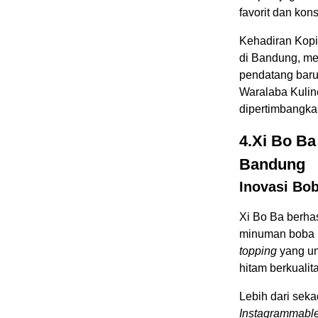
favorit dan kons
Kehadiran Kopi 
di Bandung, me
pendatang baru
Waralaba Kuline
dipertimbangka
4.Xi Bo B
Bandung
Inovasi Bob
Xi Bo Ba berhas
minuman boba p
topping
yang uni
hitam berkualita
Lebih dari sek
Instagrammabl