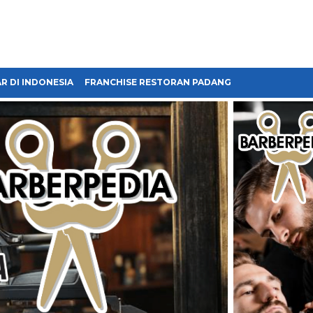
R DI INDONESIA
FRANCHISE RESTORAN PADANG
FRANCHISE BA