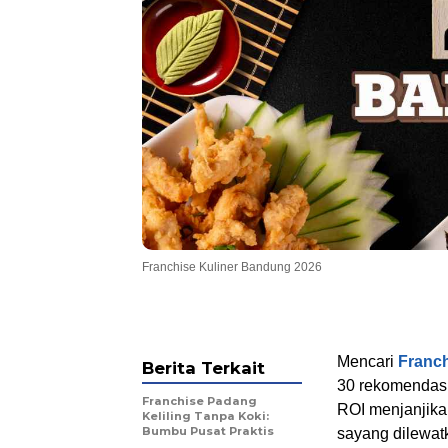
Franchise Kuliner Bandung 2026
Mencari
Franc
Berita Terkait
30 rekomendasi
Franchise Padang
ROI menjanjikan
Keliling Tanpa Koki:
Bumbu Pusat Praktis
sayang dilewat