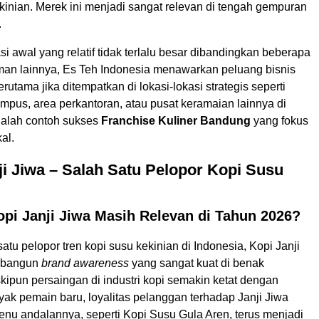
inian. Merek ini menjadi sangat relevan di tengah gempuran
.
i awal yang relatif tidak terlalu besar dibandingkan beberapa
man lainnya, Es Teh Indonesia menawarkan peluang bisnis
rutama jika ditempatkan di lokasi-lokasi strategis seperti
ampus, area perkantoran, atau pusat keramaian lainnya di
dalah contoh sukses
Franchise Kuliner Bandung
yang fokus
al.
ji Jiwa – Salah Satu Pelopor Kopi Susu
pi Janji Jiwa Masih Relevan di Tahun 2026?
atu pelopor tren kopi susu kekinian di Indonesia, Kopi Janji
mbangun
brand awareness
yang sangat kuat di benak
ipun persaingan di industri kopi semakin ketat dengan
ak pemain baru, loyalitas pelanggan terhadap Janji Jiwa
Menu andalannya, seperti Kopi Susu Gula Aren, terus menjadi