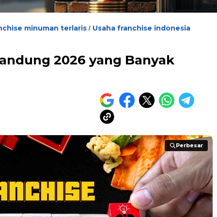
nchise minuman terlaris
Usaha franchise indonesia
/
 Bandung 2026 yang Banyak
Perbesar
Perbesar