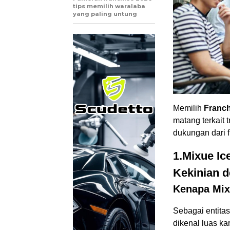
tips memilih waralaba
yang paling untung
Memilih
Franch
matang terkait 
dukungan dari f
1.Mixue I
Kekinian 
Kenapa Mix
Sebagai entita
dikenal luas k