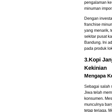
pengalaman kek
minuman impor
Dengan investas
franchise minu
yang menarik, te
sekitar pusat k
Bandung. Ini a
pada produk lok
3.Kopi Jan
Kekinian
Mengapa Ko
Sebagai salah s
Jiwa telah me
konsumen. Mesk
munculnya bany
tetap terjaga. 