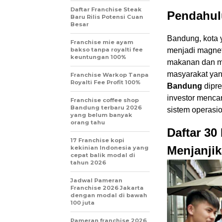
Daftar Franchise Steak
Pendahul
Baru Rilis Potensi Cuan
Besar
Bandung, kota y
Franchise mie ayam
bakso tanpa royalti fee
menjadi magnet 
keuntungan 100%
makanan dan mi
masyarakat yan
Franchise Warkop Tanpa
Royalti Fee Profit 100%
Bandung
dipre
investor mencar
Franchise coffee shop
Bandung terbaru 2026
sistem operasi
yang belum banyak
orang tahu
Daftar 30
17 Franchise kopi
Menjanjik
kekinian Indonesia yang
cepat balik modal di
tahun 2026
Jadwal Pameran
Franchise 2026 Jakarta
dengan modal di bawah
100 juta
Pameran franchise 2026