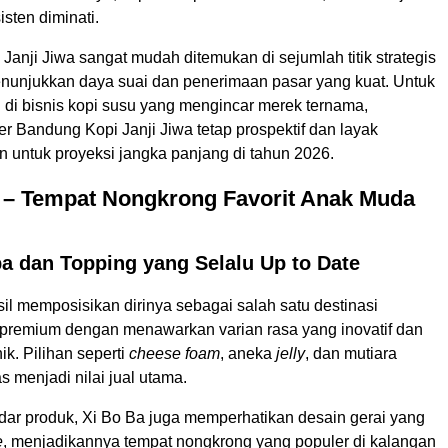
isten diminati.
Janji Jiwa sangat mudah ditemukan di sejumlah titik strategis
nunjukkan daya suai dan penerimaan pasar yang kuat. Untuk
 di bisnis kopi susu yang mengincar merek ternama,
r Bandung Kopi Janji Jiwa tetap prospektif dan layak
n untuk proyeksi jangka panjang di tahun 2026.
a – Tempat Nongkrong Favorit Anak Muda
a dan Topping yang Selalu Up to Date
il memposisikan dirinya sebagai salah satu destinasi
remium dengan menawarkan varian rasa yang inovatif dan
k. Pilihan seperti
cheese foam
, aneka
jelly
, dan mutiara
s menjadi nilai jual utama.
adar produk, Xi Bo Ba juga memperhatikan desain gerai yang
e
, menjadikannya tempat nongkrong yang populer di kalangan