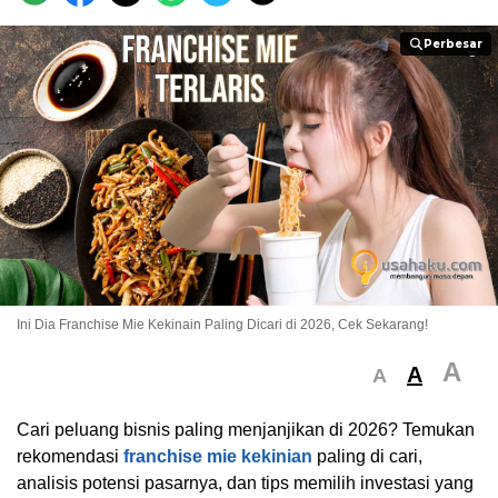
Perbesar
Perbesar
Ini Dia Franchise Mie Kekinain Paling Dicari di 2026, Cek Sekarang!
A
A
A
Cari peluang bisnis paling menjanjikan di 2026? Temukan
rekomendasi
franchise mie kekinian
paling di cari,
analisis potensi pasarnya, dan tips memilih investasi yang