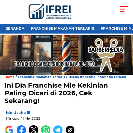
BERANDA
FRANCHISE MAKANAN TERLARIS
FRANCHISE MIN
/
/
Home
Franchise makanan Terlaris
Usaha franchise indonesia terbaik
Ini Dia Franchise Mie Kekinian
Paling Dicari di 2026, Cek
Sekarang!
Ide Usaha
Minggu, 11 Mei 2025