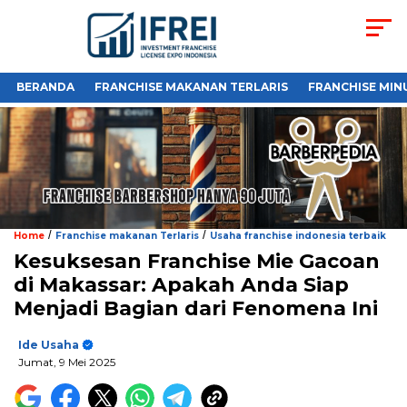
BERANDA
FRANCHISE MAKANAN TERLARIS
FRANCHISE MIN
/
/
Home
Franchise makanan Terlaris
Usaha franchise indonesia terbaik
Kesuksesan Franchise Mie Gacoan
di Makassar: Apakah Anda Siap
Menjadi Bagian dari Fenomena Ini
Ide Usaha
Jumat, 9 Mei 2025