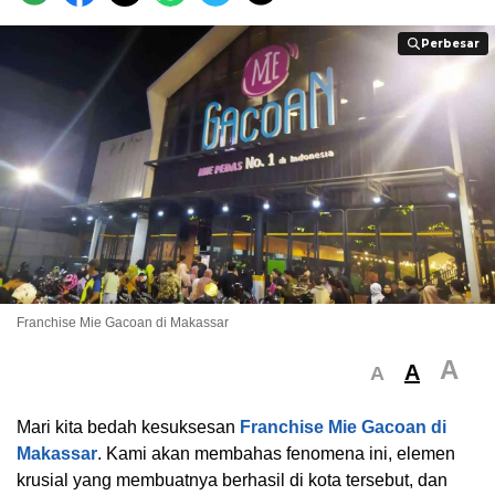
Perbesar
Perbesar
Franchise Mie Gacoan di Makassar
A
A
A
Mari kita bedah kesuksesan
Franchise Mie Gacoan di
Makassar
. Kami akan membahas fenomena ini, elemen
krusial yang membuatnya berhasil di kota tersebut, dan