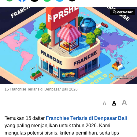
Perbesar
Perbesar
15 Franchise Terlaris di Denpasar Bali 2026
A
A
A
Temukan 15 daftar
Franchise Terlaris di Denpasar Bali
yang paling menjanjikan untuk tahun 2026. Kami
mengulas potensi bisnis, kriteria pemilihan, serta tips