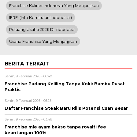
Franchise Kuliner Indonesia Yang Menjanjikan
IFREI (info Kemitraan Indonesia )
Peluang Usaha 2026 Di Indonesia
Usaha Franchise Yang Menjanjikan
BERITA TERKAIT
Senin, 9 Februari 2026 - 06:49
Franchise Padang Keliling Tanpa Koki: Bumbu Pusat
Praktis
Senin, 9 Februari 2026 - 06:25
Daftar Franchise Steak Baru Rilis Potensi Cuan Besar
Senin, 9 Februari 2026 - 03:48
Franchise mie ayam bakso tanpa royalti fee
keuntungan 100%