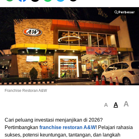
Perbesar
Perbesar
Franchise Restoran A&W
A
A
A
Cari peluang investasi menjanjikan di 2026?
Pertimbangkan
franchise restoran A&W
! Pelajari rahasia
sukses, potensi keuntungan, tantangan, dan langkah