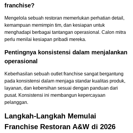
franchise?
Mengelola sebuah restoran memerlukan perhatian detail,
kemampuan memimpin tim, dan kesiapan untuk
menghadapi berbagai tantangan operasional. Calon mitra
perlu menilai kesiapan pribadi mereka.
Pentingnya konsistensi dalam menjalankan
operasional
Keberhasilan sebuah outlet franchise sangat bergantung
pada konsistensi dalam menjaga standar kualitas produk,
layanan, dan kebersihan sesuai dengan panduan dari
pusat. Konsistensi ini membangun kepercayaan
pelanggan.
Langkah-Langkah Memulai
Franchise Restoran A&W di 2026