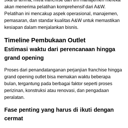
akan menerima pelatihan komprehensif dari A&W.
Pelatihan ini mencakup aspek operasional, manajemen,
pemasaran, dan standar kualitas A&W untuk memastikan
kesiapan dalam menjalankan bisnis.
Timeline Pembukaan Outlet
Estimasi waktu dari perencanaan hingga
grand opening
Proses dari penandatanganan perjanjian franchise hingga
grand opening outlet bisa memakan waktu beberapa
bulan, tergantung pada berbagai faktor seperti proses
perizinan, konstruksi atau renovasi, dan pengadaan
peralatan.
Fase penting yang harus di ikuti dengan
cermat