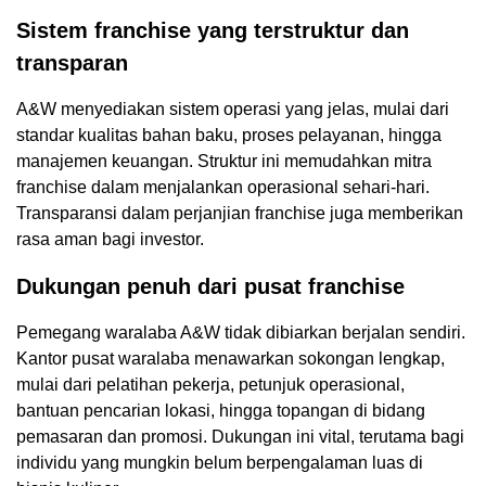
Sistem franchise yang terstruktur dan
transparan
A&W menyediakan sistem operasi yang jelas, mulai dari
standar kualitas bahan baku, proses pelayanan, hingga
manajemen keuangan. Struktur ini memudahkan mitra
franchise dalam menjalankan operasional sehari-hari.
Transparansi dalam perjanjian franchise juga memberikan
rasa aman bagi investor.
Dukungan penuh dari pusat franchise
Pemegang waralaba A&W tidak dibiarkan berjalan sendiri.
Kantor pusat waralaba menawarkan sokongan lengkap,
mulai dari pelatihan pekerja, petunjuk operasional,
bantuan pencarian lokasi, hingga topangan di bidang
pemasaran dan promosi. Dukungan ini vital, terutama bagi
individu yang mungkin belum berpengalaman luas di