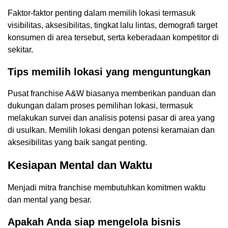
Faktor-faktor penting dalam memilih lokasi termasuk
visibilitas, aksesibilitas, tingkat lalu lintas, demografi target
konsumen di area tersebut, serta keberadaan kompetitor di
sekitar.
Tips memilih lokasi yang menguntungkan
Pusat franchise A&W biasanya memberikan panduan dan
dukungan dalam proses pemilihan lokasi, termasuk
melakukan survei dan analisis potensi pasar di area yang
di usulkan. Memilih lokasi dengan potensi keramaian dan
aksesibilitas yang baik sangat penting.
Kesiapan Mental dan Waktu
Menjadi mitra franchise membutuhkan komitmen waktu
dan mental yang besar.
Apakah Anda siap mengelola bisnis