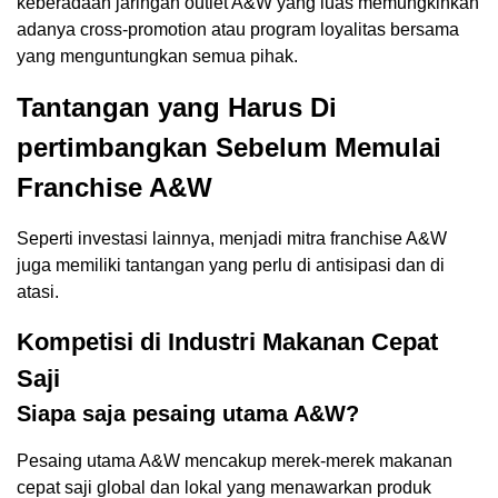
keberadaan jaringan outlet A&W yang luas memungkinkan
adanya cross-promotion atau program loyalitas bersama
yang menguntungkan semua pihak.
Tantangan yang Harus Di
pertimbangkan Sebelum Memulai
Franchise A&W
Seperti investasi lainnya, menjadi mitra franchise A&W
juga memiliki tantangan yang perlu di antisipasi dan di
atasi.
Kompetisi di Industri Makanan Cepat
Saji
Siapa saja pesaing utama A&W?
Pesaing utama A&W mencakup merek-merek makanan
cepat saji global dan lokal yang menawarkan produk