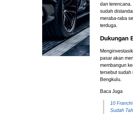
dan terencana. 
sudah distandar
meraba-raba sen
terduga.
Dukungan B
Menginvestasik
pasar akan memb
membangun kepe
tersebut sudah
Bengkulu.
Baca Juga
10 Franchi
Sudah Ta