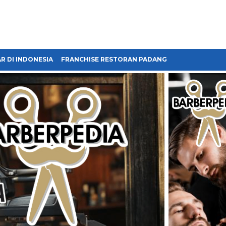
R DI INDONESIA
FRANCHISE RESTORAN PADANG
FRANCHISE BA