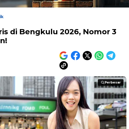
ik
aris di Bengkulu 2026, Nomor 3
n!
Perbesar
Perbesar