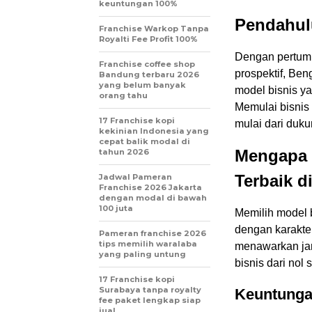
keuntungan 100%
Pendahul
Franchise Warkop Tanpa
Royalti Fee Profit 100%
Dengan pertum
Franchise coffee shop
prospektif, Ben
Bandung terbaru 2026
yang belum banyak
model bisnis ya
orang tahu
Memulai bisnis
17 Franchise kopi
mulai dari duku
kekinian Indonesia yang
cepat balik modal di
Mengapa F
tahun 2026
Terbaik d
Jadwal Pameran
Franchise 2026 Jakarta
dengan modal di bawah
100 juta
Memilih model b
dengan karakter
Pameran franchise 2026
tips memilih waralaba
menawarkan jam
yang paling untung
bisnis dari nol 
17 Franchise kopi
Surabaya tanpa royalty
Keuntunga
fee paket lengkap siap
jual