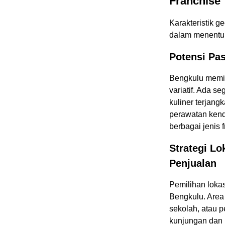
Franchise
Karakteristik g
dalam menentuk
Potensi Pa
Bengkulu memil
variatif. Ada s
kuliner terjang
perawatan kend
berbagai jenis 
Strategi Lo
Penjualan
Pemilihan lokas
Bengkulu. Area
sekolah, atau 
kunjungan dan 