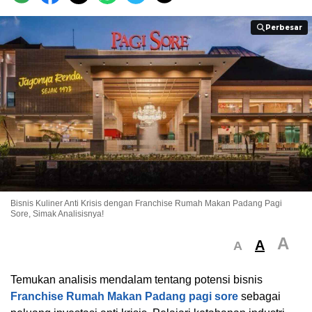
Perbesar
Perbesar
Bisnis Kuliner Anti Krisis dengan Franchise Rumah Makan Padang Pagi
Sore, Simak Analisisnya!
A
A
A
Temukan analisis mendalam tentang potensi bisnis
Franchise Rumah Makan Padang pagi sore
sebagai