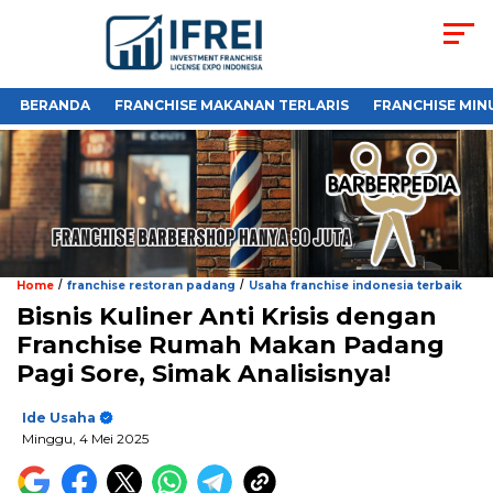
BERANDA
FRANCHISE MAKANAN TERLARIS
FRANCHISE MIN
/
/
Home
franchise restoran padang
Usaha franchise indonesia terbaik
Bisnis Kuliner Anti Krisis dengan
Franchise Rumah Makan Padang
Pagi Sore, Simak Analisisnya!
Ide Usaha
Minggu, 4 Mei 2025