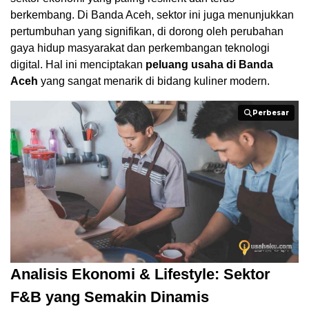
berkembang. Di Banda Aceh, sektor ini juga menunjukkan
pertumbuhan yang signifikan, di dorong oleh perubahan
gaya hidup masyarakat dan perkembangan teknologi
digital. Hal ini menciptakan
peluang usaha di Banda
Aceh
yang sangat menarik di bidang kuliner modern.
Perbesar
Perbesar
Analisis Ekonomi & Lifestyle: Sektor
F&B yang Semakin Dinamis