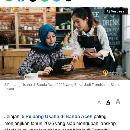
Perbesar
Perbesar
5 Peluang Usaha di Banda Aceh 2026 yang Bakal Jadi Trendsetter Bisnis
Lokal!
A
A
A
Jelajahi
5 Peluang Usaha di Banda Aceh
paling
menjanjikan tahun 2026 yang siap mengubah lanskap