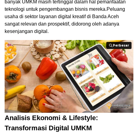
banyak UMKM masih tertinggal dalam hal pemanfaatan
teknologi untuk pengembangan bisnis mereka.Peluang
usaha di sektor layanan digital kreatif di Banda Aceh
sangat relevan dan prospektif, didorong oleh adanya
kesenjangan digital.
Perbesar
Perbesar
Analisis Ekonomi & Lifestyle:
Transformasi Digital UMKM