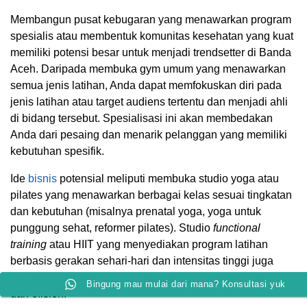
Membangun pusat kebugaran yang menawarkan program
spesialis atau membentuk komunitas kesehatan yang kuat
memiliki potensi besar untuk menjadi trendsetter di Banda
Aceh. Daripada membuka gym umum yang menawarkan
semua jenis latihan, Anda dapat memfokuskan diri pada
jenis latihan atau target audiens tertentu dan menjadi ahli
di bidang tersebut. Spesialisasi ini akan membedakan
Anda dari pesaing dan menarik pelanggan yang memiliki
kebutuhan spesifik.
Ide
bisnis
potensial meliputi membuka studio yoga atau
pilates yang menawarkan berbagai kelas sesuai tingkatan
dan kebutuhan (misalnya prenatal yoga, yoga untuk
punggung sehat, reformer pilates). Studio
functional
training
atau HIIT yang menyediakan program latihan
berbasis gerakan sehari-hari dan intensitas tinggi juga
sangat di minati oleh segmen yang mencari hasil cepat
Bingung mau mulai dari mana? Konsultasi yuk
dan efisien.