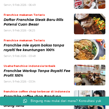
Senin, 9 Feb 2026 - 06:49
Franchise makanan Terlaris
Daftar Franchise Steak Baru Rilis
Potensi Cuan Besar
Senin, 9 Feb 2026 - 06:25
Franchise makanan Terlaris
Franchise mie ayam bakso tanpa
royalti fee keuntungan 100%
Senin, 9 Feb 2026 - 03:48
Usaha franchise indonesia terbaik
Franchise Warkop Tanpa Royalti Fee
Profit 100%
Senin, 9 Feb 2026 - 03:34
franchise coffee shop terbesar di indonesia
Franchise coffee shop Bandung
Bingung mau mulai dari mana? Konsultasi yuk
terbaru 2026 yang belum banyak
orang tahu